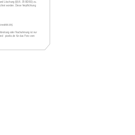
 und Löschung (§§ 6, 35 BDSG) zu. 
htet worden. Diese Verpflichtung 
kowalski.de).
erbreitung oder Nachahmung ist nur 
und 
pixelio.de
 für das Foto vom 