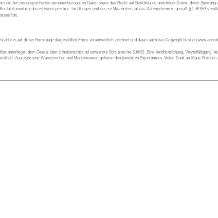
über die bei uns gespeicherten personenbezogenen Daten sowie das Recht auf Berichtigung unrichtiger Daten, deren Sperrung
Kontaktformular jederzeit widersprechen. Im Übrigen sind unsere Mitarbeiter auf das Datengeheimnis gemäß § 5 BDSG verpflic
isses fort.
.
elzahl der auf dieser Homepage dargestellten Fotos verantwortlich zeichnet und daran auch das Copyright besitzt (www.andre
elbst unterliegen dem Gesetz über Urheberrecht und verwandte Schutzrechte (UrhG). Eine Veröffentlichung, Vervielfältigung, V
statthaft. Ausgewiesene Warenzeichen und Markennamen gehören den jeweiligen Eigentümern. Vielen Dank an Klaus Stricker 