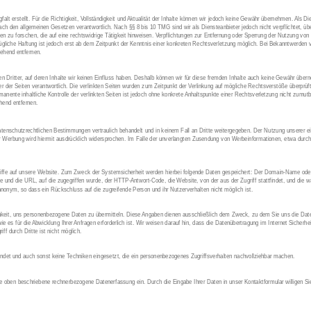
falt erstellt. Für die Richtigkeit, Vollständigkeit und Aktualität der Inhalte können wir jedoch keine Gewähr übernehmen. Als D
ach den allgemeinen Gesetzen verantwortlich. Nach §§ 8 bis 10 TMG sind wir als Diensteanbieter jedoch nicht verpflichtet, übe
zu forschen, die auf eine rechtswidrige Tätigkeit hinweisen. Verpflichtungen zur Entfernung oder Sperrung der Nutzung von
ügliche Haftung ist jedoch erst ab dem Zeitpunkt der Kenntnis einer konkreten Rechtsverletzung möglich. Bei Bekanntwerden
ehend entfernen.
 Dritter, auf deren Inhalte wir keinen Einfluss haben. Deshalb können wir für diese fremden Inhalte auch keine Gewähr überne
eiber der Seiten verantwortlich. Die verlinkten Seiten wurden zum Zeitpunkt der Verlinkung auf mögliche Rechtsverstöße überprü
rmanente inhaltliche Kontrolle der verlinkten Seiten ist jedoch ohne konkrete Anhaltspunkte einer Rechtsverletzung nicht zumu
hend entfernen.
enschutzrechtlichen Bestimmungen vertraulich behandelt und in keinem Fall an Dritte weitergegeben. Der Nutzung unserer ei
r Werbung wird hiermit ausdrücklich widersprochen. Im Falle der unverlangten Zusendung von Werbeinformationen, etwa durch
griffe auf unsere Website. Zum Zweck der Systemsicherheit werden hierbei folgende Daten gespeichert: Der Domain-Name ode
und die URL, auf die zugegriffen wurde, der HTTP-Antwort-Code, die Website, von der aus der Zugriff stattfindet, und die wä
anonym, so dass ein Rückschluss auf die zugreifende Person und ihr Nutzerverhalten nicht möglich ist.
chkeit, uns personenbezogene Daten zu übermitteln. Diese Angaben dienen ausschließlich dem Zweck, zu dem Sie uns die Da
ie es für die Abwicklung Ihrer Anfragen erforderlich ist. Wir weisen darauf hin, dass die Datenübertragung im Internet Sicherh
ff durch Dritte ist nicht möglich.
det und auch sonst keine Techniken eingesetzt, die ein personenbezogenes Zugriffsverhalten nachvollziehbar machen.
die oben beschriebene rechnerbezogene Datenerfassung ein. Durch die Eingabe Ihrer Daten in unser Kontaktformular willigen Si