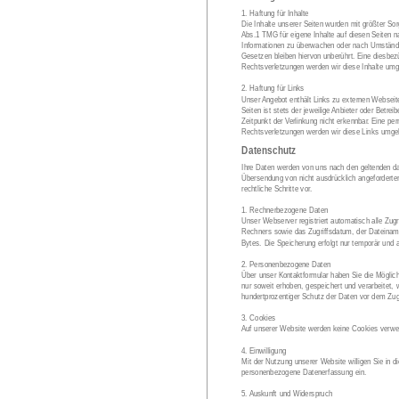
1. Haftung für Inhalte 
Die Inhalte unserer Seiten wurden mit größter Sorg
Abs.1 TMG für eigene Inhalte auf diesen Seiten n
Informationen zu überwachen oder nach Umständen 
Gesetzen bleiben hiervon unberührt. Eine diesbez
Rechtsverletzungen werden wir diese Inhalte umg
2. Haftung für Links
Unser Angebot enthält Links zu externen Webseiten
Seiten ist stets der jeweilige Anbieter oder Betr
Zeitpunkt der Verlinkung nicht erkennbar. Eine pe
Rechtsverletzungen werden wir diese Links umge
Datenschutz
Ihre Daten werden von uns nach den geltenden dat
Übersendung von nicht ausdrücklich angeforderte
rechtliche Schritte vor.
1. Rechnerbezogene Daten 
Unser Webserver registriert automatisch alle Zu
Rechners sowie das Zugriffsdatum, der Dateiname 
Bytes. Die Speicherung erfolgt nur temporär und 
2. Personenbezogene Daten 
Über unser Kontaktformular haben Sie die Mögli
nur soweit erhoben, gespeichert und verarbeitet, w
hundertprozentiger Schutz der Daten vor dem Zugri
3. Cookies 
Auf unserer Website werden keine Cookies verwen
4. Einwilligung 
Mit der Nutzung unserer Website willigen Sie in 
personenbezogene Datenerfassung ein.
5. Auskunft und Widerspruch 