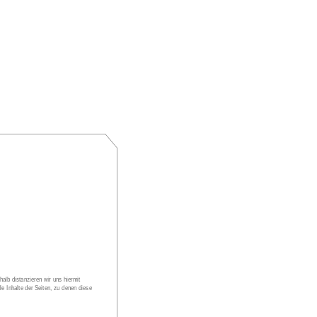
halb distanzieren wir uns hiermit 
le Inhalte der Seiten, zu denen diese 