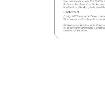
Ihnen steht ein Auskunftsrecht (§§ 6, 34 BDSG) 
Der Nutzung dieser Daten können Sie über unser 
besteht auch nach Beendigung des Arbeitsverhältn
Urheberrecht
Copyright © 2018 Armin Kandel, Zauberton Media
Wir bedanken uns bei André Kowalski, der eine Vi
Alle Inhalte unserer Website sowie die Website s
mit der schriftlichen Genehmigung des Urhebers 
Kofferradio aus den 1960ern. 