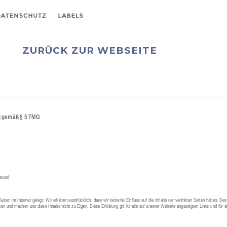
ZURÜCK ZUR WEBSEITE
g gemäß § 5 TMG
andel
ten im Internet gelegt. Wir erklären ausdrücklich, dass wir keinerlei Einfluss auf die Inhalte der verlinkten Seiten haben. Des
eiten und machen uns diese Inhalte nicht zu Eigen. Diese Erklärung gilt für alle auf unserer Website angezeigten Links und für al