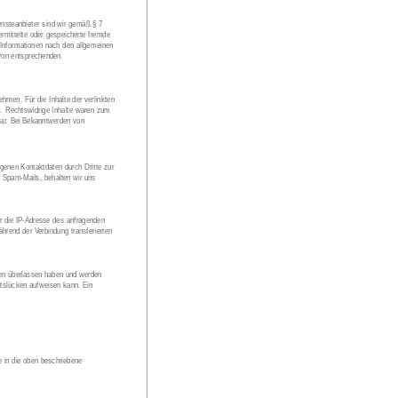
iensteanbieter sind wir gemäß § 7 
rmittelte oder gespeicherte fremde 
 Informationen nach den allgemeinen 
 von entsprechenden 
hmen. Für die Inhalte der verlinkten 
ft. Rechtswidrige Inhalte waren zum 
tbar. Bei Bekanntwerden von 
genen Kontaktdaten durch Dritte zur 
 Spam-Mails, behalten wir uns 
r die IP-Adresse des anfragenden 
hrend der Verbindung transferierten 
ten überlassen haben und werden 
eitslücken aufweisen kann. Ein 
e in die oben beschriebene 