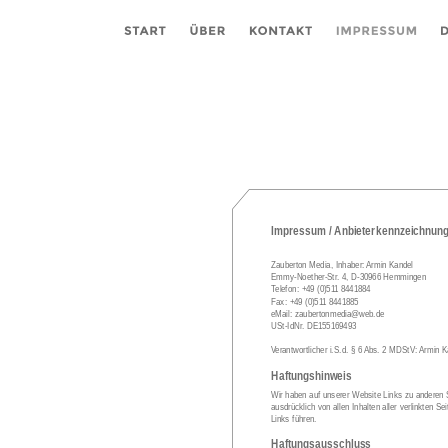
Impressum / Anbieterkennzeichnun
Zauberton Media, Inhaber: Armin Kandel
Emmy-Noether-Str. 4, D-30966 Hemmingen
Telefon: +49 (0)511 8441884
Fax: +49 (0)511 8441885
eMail: zaubertonmedia@web.de
USt-IdNr. DE155169493
Verantwortlicher i.S.d. § 6 Abs. 2 MDStV: Armin K
Haftungshinweis 
Wir haben auf unserer Website Links zu anderen Sei
ausdrücklich von allen Inhalten aller verlinkten S
Links führen.
Haftungsausschluss